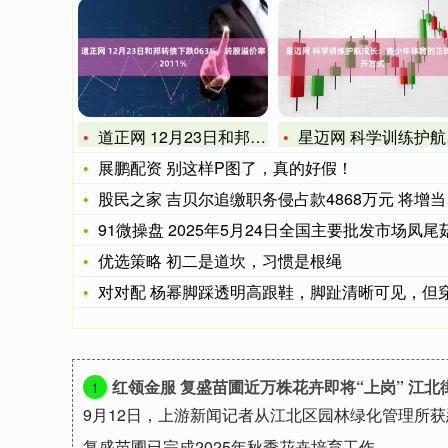
道正网 12月23日和邦转债下跌063%，转股溢价率2011
星迈网 科学训练护航成长：青少年体育的正确打开方式
展鹏配资 别这样P图了，真的好假！
股民之家 吉贝尔追缴职务侵占款4868万元 将增当期利润
91微操盘 2025年5月24日全国主要批发市场凤尾菇价格
优选策略 初二是道坎，习惯是根绳
对对配 杨幂脚踩透明高跟鞋，脚趾清晰可见，但穿这鞋出汗不会
红领金服 复盛苗圃近万株花卉即将“上岗” 江
1
9月12日，上游新闻记者从江北区园林绿化管理所
复盛苗圃已完成2025年秋季花卉培育工作....