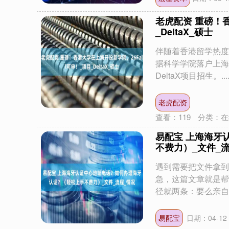
老虎配资 重磅！香
_DeltaX_硕士
伴随着香港留学热度
据科学学院落户上海
DeltaX项目招生。...
老虎配资
查看：
119
分类：
在
易配宝 上海海牙
不费力）_文件_
遇到需要把文件拿到
急，这篇文章就是帮
径就两条：要么亲自跑一
易配宝
日期：04-12