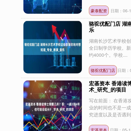
豪泰配资
日期：06-1
骆驼优配门店 湖
乐
湖南长沙艺术学校创
全日制学历学校。新
约4000个。学校....
骆驼优配门店
日期：0
宏基资本 香港读
术_研究_的项目
写在前面： 在香港
业的时间也不是一成
究进度以及是否遇到..
宏基资本
日期：05-1