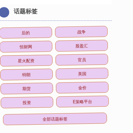
话题标签
后的
战争
恒财网
股盈汇
星火配资
官员
特朗
美国
期货
金价
投资
E策略平台
全部话题标签