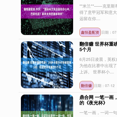
**米兰**——克
得了意甲冠军和意大
远留在你....
鑫恒盈配资
日期：07-
翻倍赚 世界杯重
5个月
6月25日凌晨，英
沪深300
4694.44
0.89
1.42%
43.13
0.9
为他在比赛中出现了
上诉。 世界杯小....
翻倍赚
日期：07-12
鼎合网 一笔一画
的《夜光杯》
一笔一画，一词一句