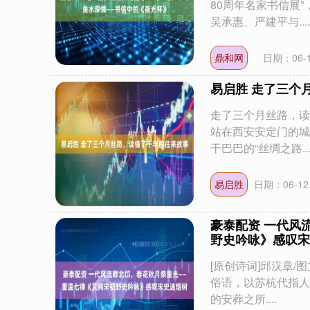
80周年名家书信展
吴承惠、严建平与....
鼎和网
日期：06-
易启胜 走了三个
走了三个月丝路，读
站在西安安定门的城
干巴巴的“丝绸之路...
易启胜
日期：06-12
豪泰配资 一代风
野史吟咏》感叹宋
[原创诗词]邱汉章/
俗语，以苏杭代指人
的安葬之所....