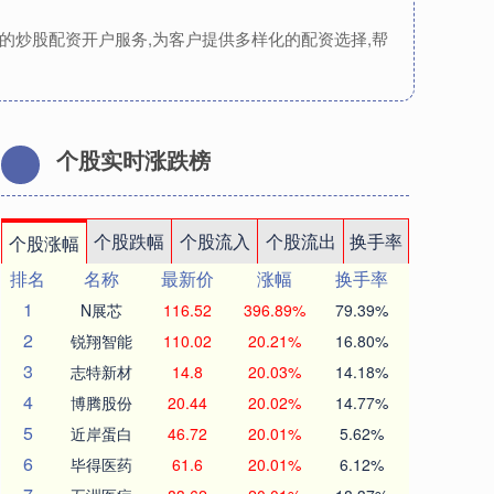
的炒股配资开户服务,为客户提供多样化的配资选择,帮
个股实时涨跌榜
个股跌幅
个股流入
个股流出
换手率
个股涨幅
排名
名称
最新价
涨幅
换手率
1
N展芯
116.52
396.89%
79.39%
2
锐翔智能
110.02
20.21%
16.80%
3
志特新材
14.8
20.03%
14.18%
4
博腾股份
20.44
20.02%
14.77%
5
近岸蛋白
46.72
20.01%
5.62%
6
毕得医药
61.6
20.01%
6.12%