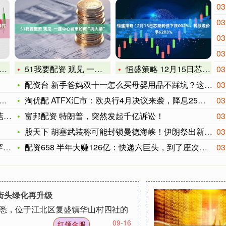
03
03
03
03
51我要配资 观见 一座中心城市如何“挑大梁”
恒盛策略 12月15日芯能转债下跌002%，转股溢价率628
03
配资台 新手爸妈双十一怎么买母婴用品不踩坑？这10款好物直接
03
淘优配 ATFX汇市：欧央行4月决议来袭，降息25基点概率高
03
行
富邦配资 特朗普，突然发起千亿诉讼！
03
股天下 胡塞武装称可能封锁曼德海峡！伊朗祭出新王牌；“福特”
03
起
配资658 半年大赚126亿：快递六巨头，到了座次重排的时候
03
北街头绿化再升级
获悉，位于江北区复盛镇华山村四社的
09-16
红领金服