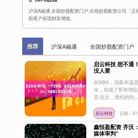
沪深A融通,全国炒股配资门户,在线炒股配资公司「
助客户实现财富增值。
推荐
沪深A融通
全国炒股配资门户
启云科技 想不通
没人要
在NBA，顶薪本该
水，却成了所有球队
克·拉文，曾经的扣...
启云科技
日期：07-
鑫恒盈配资 齐沃
媒体审判”