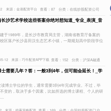
查看：
87
分类：
在线炒股配资公司
2
来源：金港配资平台
南长沙艺术学校这些答案你绝对想知道_专业_表演_音
建于1989年，是长沙市教育局主管，湖南省教育厅备案的
校区落户长沙县田汉生态艺术小镇，一期规划高中阶段学位
查看：
152
分类：
沪深A融通
5-12
来源：巧牛配资APP下载
博士需要几年？答：一般3到4年，但可能会延长！_学
攻读博士学位的学生，通常需要3到4年完成学业。不过，毕
不变的，取决于多个因素，比如所选的博士课程、个人的研
..
查看：
169
分类：
全国炒股配资门户
2
来源：稳赢策略配资