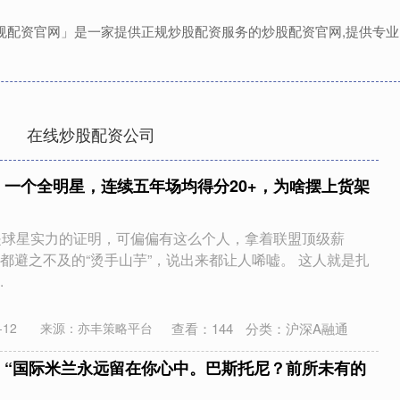
正规配资官网」是一家提供正规炒股配资服务的炒股配资官网,提供专业
在线炒股配资公司
！一个全明星，连续五年场均得分20+，为啥摆上货架
是球星实力的证明，可偏偏有这么个人，拿着联盟顶级薪
都避之不及的“烫手山芋”，说出来都让人唏嘘。 这人就是扎
.
查看：
144
分类：
沪深A融通
12
来源：亦丰策略平台
：“国际米兰永远留在你心中。巴斯托尼？前所未有的