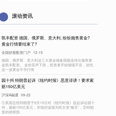
滚动资讯
凯丰配资 德国、俄罗斯、意大利, 纷纷抛售黄金?
黄金行情要结束了?
全国炒股配资门户
12-15
德国、俄罗斯、意大利这三大黄金储备国接连传出抛售黄
金凯丰配资。 金价应声下跌，投资者开始惴惴不安，担忧
这一波黄金牛市行情
园十州 特朗普起诉《纽约时报》恶意诽谤！要求索
赔150亿美元
沪深A融通
09-22
①美国总统特朗普于9月15日对《纽约时报》提起诉讼园十
州，索赔150亿美元，并指控该报为民主党“喉舌”；②特朗
普的律师指