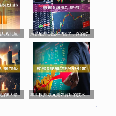
银铺子配资 “橄榄绿”阅兵观礼座椅在北京6家市属公园“上岗”
展鹏配资 别这样P图了，真的好假！
秒配网 新手炒股最常见的5大错觉，害惨了无数人
丰汇投资 欧元走强背后的技术信号与机会窗口