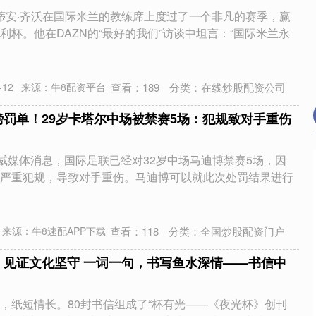
里斯蒂安·齐沃在国际米兰的教练席上度过了一个非凡的赛季，赢
利杯。他在DAZN的“最好的我们”访谈中坦言：“国际米兰永
查看：
189
分类：
在线炒股配资公司
12
来源：牛8配资平台
磅罚单！29岁卡塔尔中场被禁赛5场：犯规致对手重伤
权威媒体消息，国际足联已经对32岁中场马迪博禁赛5场，因
北证50
1134.24
3%
11.37
1.01%
严重犯规，导致对手重伤。马迪博可以就此次处罚结果进行
查看：
118
分类：
全国炒股配资门户
来源：牛8速配APP下载
，见证文化坚守 一词一句，书写鱼水深情——书信中
，纸短情长。80封书信组成了“杯有光——《夜光杯》创刊