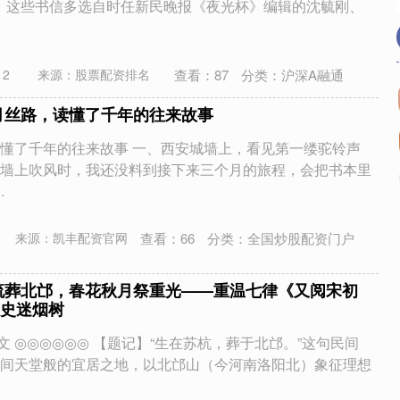
”，这些书信多选自时任新民晚报《夜光杯》编辑的沈毓刚、
查看：
87
分类：
沪深A融通
12
来源：股票配资排名
月丝路，读懂了千年的往来故事
懂了千年的往来故事 一、西安城墙上，看见第一缕驼铃声
墙上吹风时，我还没料到接下来三个月的旅程，会把书本里
.
查看：
66
分类：
全国炒股配资门户
来源：凯丰配资官网
流葬北邙，春花秋月祭重光——重温七律《又阅宋初
史迷烟树
图文 ◎◎◎◎◎◎ 【题记】“生在苏杭，葬于北邙。”这句民间
间天堂般的宜居之地，以北邙山（今河南洛阳北）象征理想