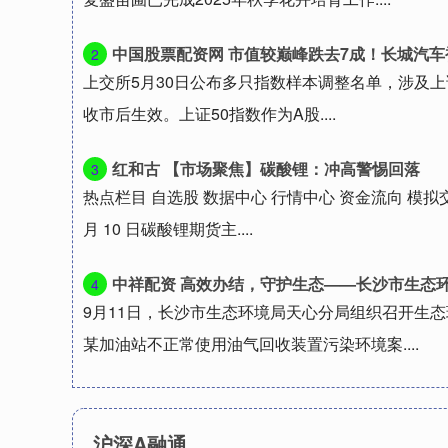
中国股票配资网 市值较巅峰跌去7成！长城汽车被调出上证50
2
上交所5月30日公布多只指数样本调整名单，涉及上证
收市后生效。上证50指数作为A股....
红和古 【市场聚焦】碳酸锂：冲高警惕回落
3
热点栏目 自选股 数据中心 行情中心 资金流向 模拟交
月 10 日碳酸锂期货主....
中祥配资 高效办结，守护生态——长沙市生态环境局天心分局
4
9月11日，长沙市生态环境局天心分局组织召开生
某加油站不正常使用油气回收装置污染环境案....
沪深A融通