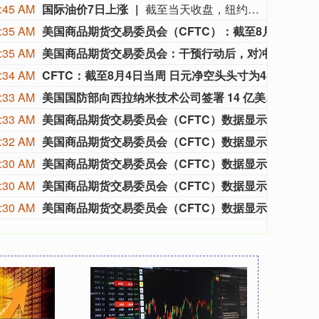
:45 AM
国际油价7日上涨
截至当天收盘，纽约商品交易所9月交货的轻质原油期货价格上涨89美分，收于每桶78.18美元，涨幅为1.15%；10月交货的伦敦布伦特原油期货价格上涨1.06美元，收于每桶83.55美元，涨幅为1.29%。（新华社）
:35 AM
美国商品期货交易委员会（CFTC）：截至8月4日当周，投机者将芝加哥期货交易所（CBOT）美国国债期货净空头头寸减少41,225份合约，至176,272份合约。将CBOT美国2年期国债期货净空头头寸减少120,346份合约，至1,004,228份合约。将CBOT美国5年期国债期货净空头头寸增加179,319份合约，至1,325,719份合约。将CBOT美国2年期国债期货净空头头寸减少120,346份合约，至1,004,228份合约。将CBOT美国超长期国债期货净空头头寸减少5,723份合约，至314,985份合约。
美国商
:35 AM
美国商品期货交易委员会：干预行动后，对冲基金日元空头押注减半。
美国
:34 AM
CFTC：截至8月4日当周 日元净空头头寸为45473份合约
据美国
:33 AM
美国国防部向西拉纳米技术公司签署 14 亿美元附条件贷款协议。
美国国
:33 AM
美国商品期货交易委员会（CFTC）数据显示，截至8月4日当周，股票基金经理将芝商所（CME）标普500净多头头寸削减2008手，至937107手。
美国商
:32 AM
美国商品期货交易委员会（CFTC）数据显示，截至8月4日当周，纽约商品交易所（NYMEX）、洲际交易所（ICE）四大主要天然气市场中，投机者将净空头头寸增加28093手，至89090手。
美国商
:30 AM
美国商品期货交易委员会（CFTC）数据显示，截至8月4日当周，石油投机客将西德克萨斯中质原油（WTI）的净多头头寸减少4683手，至101824手。
美国商
:30 AM
美国商品期货交易委员会（CFTC）数据显示：截至8月4日当周，纽约商品交易所（COMEX）白银投机客将净多头头寸增加2679手，至11067手。
美国商
:30 AM
美国商品期货交易委员会（CFTC）数据显示，截至8月4日当周，纽约商品交易所（COMEX）黄金投机者将净多头头寸增加12,070手，至132,398手。
美国商