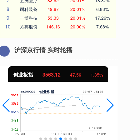
7
五洲医疗
83.62
20.01%
18.37%
8
耐科装备
49.67
20.01%
6.83%
9
一博科技
53.33
20.01%
17.26%
10
方邦股份
146.16
20.00%
7.68%
沪深京行情 实时轮播
创业板指
3563.12
基
47.56
1.35%