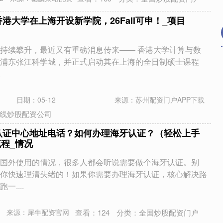
港大学在上海开设新学院，26Fall可申！_项目
持续攀升，最近又有重磅消息传来—— 香港大学计算与数
浦东张江科学城，并正式启动其在上海的全日制硕士课程
.
日期：05-12
来源：苏州配资门户APP下载
线炒股配资公司
认证中心地址电话？如何办理海牙认证？（轻松上手
流程_情况
国外使用的情况，很多人都会听说需要做个海牙认证。别
你快速理清头绪的！如果你需要办理海牙认证，核心解决路
....
查看：
124
分类：
全国炒股配资门户
来源：犀牛配资官网