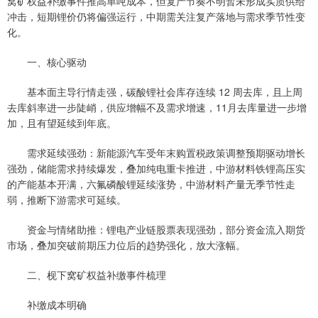
窝矿权益补缴事件推高单吨成本，但复产节奏不明暂未形成实质供给
冲击，短期锂价仍将偏强运行，中期需关注复产落地与需求季节性变
化。
一、核心驱动
基本面主导行情走强，碳酸锂社会库存连续 12 周去库，且上周
去库斜率进一步陡峭，供应增幅不及需求增速，11月去库量进一步增
加，且有望延续到年底。
需求延续强劲：新能源汽车受年末购置税政策调整预期驱动增长
强劲，储能需求持续爆发，叠加纯电重卡推进，中游材料铁锂高压实
的产能基本开满，六氟磷酸锂延续涨势，中游材料产量无季节性走
弱，推断下游需求可延续。
资金与情绪助推：锂电产业链股票表现强劲，部分资金流入期货
市场，叠加突破前期压力位后的趋势强化，放大涨幅。
二、枧下窝矿权益补缴事件梳理
补缴成本明确