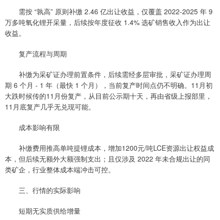
需按 “孰高” 原则补缴 2.46 亿出让收益，仅覆盖 2022-2025 年 9
万多吨氧化锂开采量，后续按年度征收 1.4% 选矿销售收入作为出让
收益。
复产流程与周期
补缴为采矿证办理前置条件，后续需经多层审批，采矿证办理周
期 6 个月 - 1 年（最快 1 个月），当前复产时间点仍不明确。11月初
大跌时候传的11月份复产，从目前公示期十天，再由省级上报部里，
11月底复产几乎无兑现可能。
成本影响有限
补缴费用推高单吨提锂成本，增加1200元/吨LCE资源出让权益成
本，但后续无额外大额强制支出；且仅涉及 2022 年未合规出让的同
类矿企，行业整体成本端冲击可控。
三、行情的实际影响
短期无实质供给增量