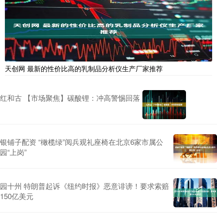
天创网 最新的性价比高的乳制品分析仪生产厂家推荐
红和古 【市场聚焦】碳酸锂：冲高警惕回落
银铺子配资 “橄榄绿”阅兵观礼座椅在北京6家市属公
园“上岗”
园十州 特朗普起诉《纽约时报》恶意诽谤！要求索赔
150亿美元