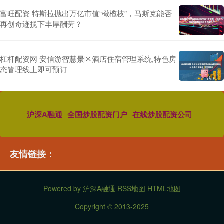
富旺配资 特斯拉抛出万亿市值“橄榄枝”，马斯克能否
再创奇迹揽下丰厚酬劳？
杠杆配资网 安信游智慧景区酒店住宿管理系统,特色房
态管理线上即可预订
沪深A融通
全国炒股配资门户
在线炒股配资公司
友情链接：
Powered by
沪深A融通
RSS地图
HTML地图
Copyright
© 2013-2025