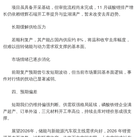
项目虽具备开采基础，但审批流程尚未完成，11 月碳酸锂排产增
长仍依赖锂辉石端开工率提升与盐湖满产，暂未改变去库趋势。
长期缓解供给压力
若顺利复产，其产能占国内供应约 8%，将温和收窄去库幅度，
但难以扭转储能与动力需求双支撑的基本面。
市场情绪已逐步消化
前期复产预期曾引发短期波动，但当前市场重回基本面逻辑，事
件对行情的扰动已显著减弱。
四、预期偏差
短期我们仍维持偏强判断。供需双强格局延续，磷酸铁锂企业满
产超产、订单外溢，三元材料开工率高位，持续去库对锂价形成强支
撑。
展望2026年，储能与新能源汽车双主线需求向好，2026 年锂资