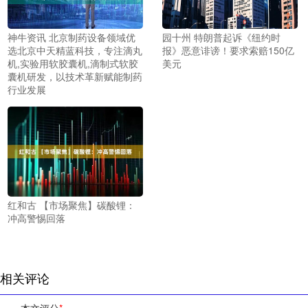
神牛资讯 北京制药设备领域优
园十州 特朗普起诉《纽约时
选北京中天精蓝科技，专注滴丸
报》恶意诽谤！要求索赔150亿
机,实验用软胶囊机,滴制式软胶
美元
囊机研发，以技术革新赋能制药
行业发展
红和古 【市场聚焦】碳酸锂：
冲高警惕回落
相关评论