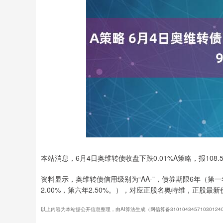
深证成指
14110.12
.92
0.57%
-34.08
-0
本站消息，6月4日奥维转债收盘下跌0.01%A策略，报108.5
资料显示，奥维转债信用级别为“AA-”，债券期限6年（第一年0
2.00%，第六年2.50%。），对应正股名奥特维，正股最新价
以上内容为本站据公开信息整理，由AI算法生成（网信算备3101043457103012