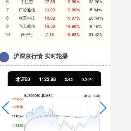
6
中巨芯
27.85
19.99%
32.20%
7
广哈通信
19.03
19.99%
5.84%
8
欣天科技
18.02
19.97%
28.44%
9
飞天诚信
12.56
19.96%
8.49%
10
任子行
7.16
19.93%
31.42%
沪深京行情 实时轮播
北证50
1122.88
创
3.42
0.30%