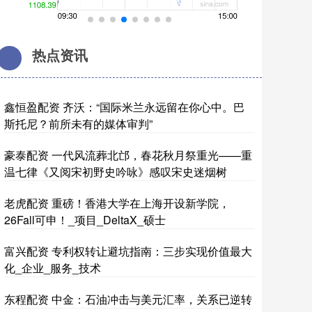
热点资讯
鑫恒盈配资 齐沃：“国际米兰永远留在你心中。巴
斯托尼？前所未有的媒体审判”
豪泰配资 一代风流葬北邙，春花秋月祭重光——重
温七律《又阅宋初野史吟咏》感叹宋史迷烟树
老虎配资 重磅！香港大学在上海开设新学院，
26Fall可申！_项目_DeltaX_硕士
富兴配资 专利权转让避坑指南：三步实现价值最大
化_企业_服务_技术
东程配资 中金：石油冲击与美元汇率，关系已逆转