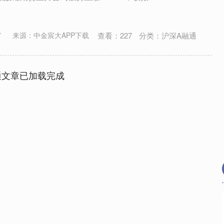
查看：
227
分类：
沪深A融通
7
来源：中金宸大APP下载
通文章已加载完成
证成指
14311.01
沪深300
200.89
1.42%