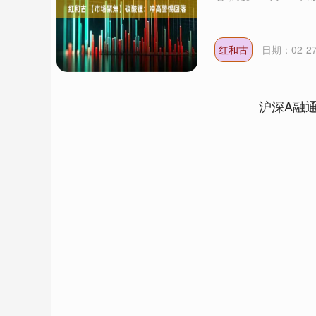
红和古
日期：02-2
沪深A融
上证指数
3940.04
深
39.68
1.02%