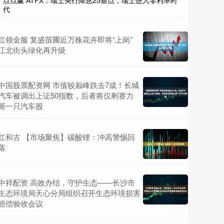
点点赢 ATFX：瑞士央行降息25基点，瑞士进入零利率时
代
红领金服 复盛苗圃近万株花卉即将“上岗”
江北街头绿化再升级
中国股票配资网 市值较巅峰跌去7成！长城
汽车被调出上证50指数，后者将仅剩赛力
斯一只汽车股
红和古 【市场聚焦】碳酸锂：冲高警惕回
落
中祥配资 高效办结，守护生态——长沙市
生态环境局天心分局组织召开生态环境损害
赔偿验收会议