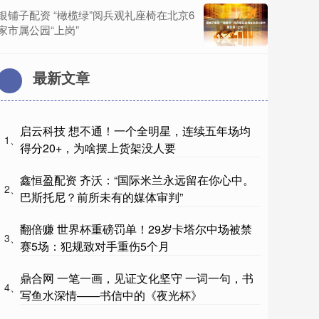
银铺子配资 “橄榄绿”阅兵观礼座椅在北京6
家市属公园“上岗”
最新文章
启云科技 想不通！一个全明星，连续五年场均
1、
得分20+，为啥摆上货架没人要
鑫恒盈配资 齐沃：“国际米兰永远留在你心中。
2、
巴斯托尼？前所未有的媒体审判”
翻倍赚 世界杯重磅罚单！29岁卡塔尔中场被禁
3、
赛5场：犯规致对手重伤5个月
鼎合网 一笔一画，见证文化坚守 一词一句，书
4、
写鱼水深情——书信中的《夜光杯》