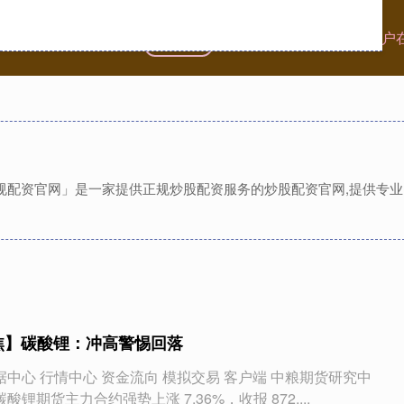
首页
沪深A融通
全国炒股配资门户
正规配资官网」是一家提供正规炒股配资服务的炒股配资官网,提供专业
焦】碳酸锂：冲高警惕回落
据中心 行情中心 资金流向 模拟交易 客户端 中粮期货研究中
 日碳酸锂期货主力合约强势上涨 7.36%，收报 872....