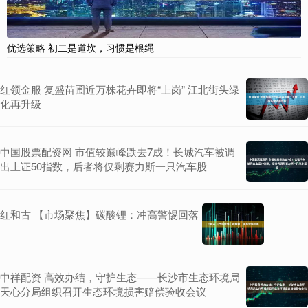
优选策略 初二是道坎，习惯是根绳
红领金服 复盛苗圃近万株花卉即将“上岗” 江北街头绿
化再升级
中国股票配资网 市值较巅峰跌去7成！长城汽车被调
出上证50指数，后者将仅剩赛力斯一只汽车股
红和古 【市场聚焦】碳酸锂：冲高警惕回落
中祥配资 高效办结，守护生态——长沙市生态环境局
天心分局组织召开生态环境损害赔偿验收会议