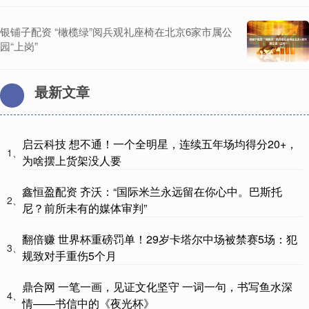
银铺子配资 “橄榄绿”阅兵观礼座椅在北京6家市属公
园“上岗”
最新文章
启云科技 想不通！一个全明星，连续五年场均得分20+，
1、
为啥摆上货架没人要
鑫恒盈配资 齐沃：“国际米兰永远留在你心中。巴斯托
2、
尼？前所未有的媒体审判”
翻倍赚 世界杯重磅罚单！29岁卡塔尔中场被禁赛5场：犯
3、
规致对手重伤5个月
鼎合网 一笔一画，见证文化坚守 一词一句，书写鱼水深
4、
情——书信中的《夜光杯》