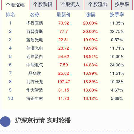
个股跌幅
个股流入
个股流出
换手率
个股涨幅
排名
名称
最新价
涨幅
换手率
1
毕得医药
73.92
20.00%
11.35%
2
百普赛斯
77.7
20.00%
22.75%
3
蓝盾光电
22.81
19.99%
0.57%
4
信濠光电
20.72
19.98%
11.71%
5
近岸蛋白
54.62
16.91%
10.30%
6
中能电气
7.59
14.83%
24.06%
7
晶华微
25.02
13.99%
11.51%
8
北方长龙
107.47
13.89%
10.08%
9
华大智造
61.15
13.60%
4.67%
10
海正生材
11.73
13.12%
5.69%
沪深京行情 实时轮播