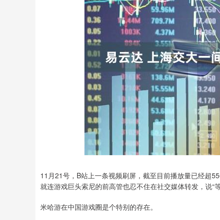
深证成指
14110.12
.92
0.57%
-34.08
-0
11月21号，B站上一条视频刷屏，截至目前播放量已经超550
就连游戏巨头索尼的前高管也忍不住在社交媒体转发，说“等
米哈游在中国游戏圈是个特别的存在。