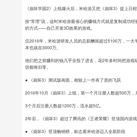
《崩坏学园2》上线爆火后，米哈游又把《崩坏3》提上日
按“常理”说，这时米哈游最省心的赚钱方式就是复制成功
的方式——自己开发3D效果的游戏。
仅2016年，米哈游研发人员的总薪酬就超过5100万，一
本也就在3000万。
他们把之前赚到的钱几乎全投了进去，花2年多时间把游戏研
切都将归零。
● 《崩坏3》测试版画面，相较上一作有了质的飞跃
2016年10月《崩坏3》上线，第一个月注册人数超500万
3个月后注册人数超1200万，流水超5亿。
2年后，《崩坏3》超过了腾讯的《王者荣耀》登顶国内游
● 《崩坏3》登顶畅销榜，标志着米哈游迈入全新阶段