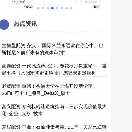
热点资讯
鑫恒盈配资 齐沃：“国际米兰永远留在你心中。巴
斯托尼？前所未有的媒体审判”
豪泰配资 一代风流葬北邙，春花秋月祭重光——重
温七律《又阅宋初野史吟咏》感叹宋史迷烟树
老虎配资 重磅！香港大学在上海开设新学院，
26Fall可申！_项目_DeltaX_硕士
富兴配资 专利权转让避坑指南：三步实现价值最大
化_企业_服务_技术
东程配资 中金：石油冲击与美元汇率，关系已逆转