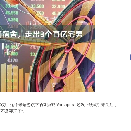
沪深300
4651.31
.24%
-6.85
-0.15%
万。这个米哈游旗下的新游戏 Varsapura 还没上线就引来关注，
不及要玩了”。