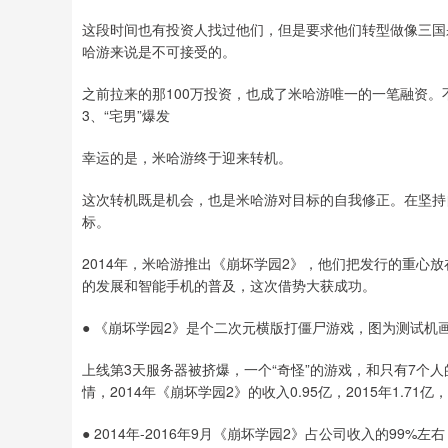
这段时间也有投资人找过他们，但是要求他们转型做像三国
哈游来说是不可接受的。
之前拉来的那100万投资，也成了米哈游唯一的一笔融资
3、“宅男”爆发
幸运的是，米哈游终于迎来转机。
这次转机既是机会，也是米哈游对目标的自我修正。在坚持
标。
2014年，米哈游推出《崩坏学园2》，他们把发行的重心
的发展和智能手机的普及，这次借势大获成功。
● 《崩坏学园2》是个二次元横版打僵尸游戏，图为测试机
上线第3天服务器被挤爆，一个“奇怪”的游戏，和只有7个
情，2014年《崩坏学园2》的收入0.95亿，2015年1.71亿，
● 2014年-2016年9月《崩坏学园2》占公司收入的99%左右