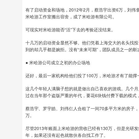
有了启动资金和场地，2012年2月，蔡浩宇出资6万，刘伟
米哈游工作室搬出宿舍，成了米哈游有限公司。
可现实对米哈游能否“活”下去的考验还没结束。
十几万的启动资金显然不够。他们凭着上海交大的名头找投
到的却几乎都是婉拒。没有“未来可期”，团队成员之一的靳志
● 米哈游公司成立之初的办公场地
还好，最后一家机构给他们投了100万，米哈游才有了能
这几个年轻人满脑子想的就是做出自己喜欢的游戏。几个月
过在当年那个盗版严重的年代，要花6块钱付费下载的模式
蔡浩宇、罗宇皓、刘伟仨人合租了一间70多平方米的房子，
万。
尽管2013年账面上米哈游的营收已经有130万，但是光研
年，如果还没有起色就散伙各自找工作了。