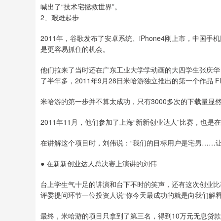
喊出了“技术宅拯救世界”。
2、艰难起步
2011年，谷歌发布了安卓系统、iPhone4刚上市，中国
是更容易抓住的机会。
他们拉来了当时还在广东工业大学学动画的大四学生张庆华
了半年多，2011年9月28日米哈游独立推出的第一个作品 Fly 
米哈游的第一步并不算太成功，只有3000多次的下载量显
2011年11月，他们参加了上海“新新创业达人”比赛，也
在讲解这个项目时，刘伟说：“我们的目标用户是宅男……
● 在新新创业达人总决赛上演讲的刘伟
台上学生气十足的讲演和台下不时的笑声，还有这次创业比
评委提问环节一位投资人说“你今天最成功的就是向我们解
最终，米哈游的项目只拿到了第三名，得到10万元无息贷款