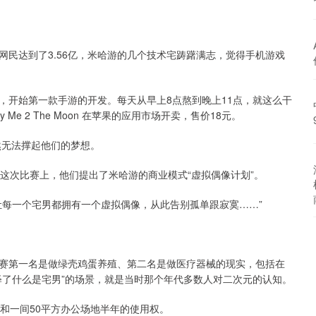
手机网民达到了3.56亿，米哈游的几个技术宅踌躇满志，觉得手机游戏
，开始第一款手游的开发。每天从早上8点熬到晚上11点，就这么干
Me 2 The Moon 在苹果的应用市场开卖，售价18元。
然无法撑起他们的梦想。
是在这次比赛上，他们提出了米哈游的商业模式“虚拟偶像计划”。
让每一个宅男都拥有一个虚拟偶像，从此告别孤单跟寂寞……”
赛第一名是做绿壳鸡蛋养殖、第二名是做医疗器械的现实，包括在
释了什么是宅男”的场景，就是当时那个年代多数人对二次元的认知。
和一间50平方办公场地半年的使用权。