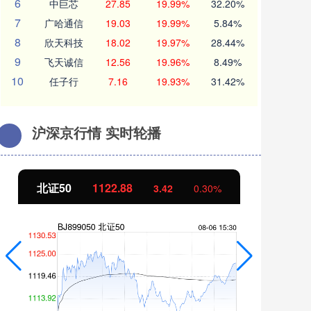
6
中巨芯
27.85
19.99%
32.20%
7
广哈通信
19.03
19.99%
5.84%
8
欣天科技
18.02
19.97%
28.44%
9
飞天诚信
12.56
19.96%
8.49%
10
任子行
7.16
19.93%
31.42%
沪深京行情 实时轮播
北证50
1122.88
创
3.42
0.30%