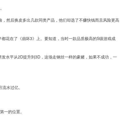
程。
经验，然后换皮多出几款同类产品，他们却选了不赚快钱而且风险更高
大半都花在了《崩坏3》上。要知道，当时一款品质极高的S级游戏成
发水平从2D提升到3D，这场走钢丝一样的豪赌，如果不成功，一
，月流水过亿。
戏第一的位置。