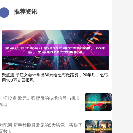
推荐资讯
聚点股 浙江女会计拿出30元给乞丐做路费，20年后，乞丐
用100万支票报恩
丰汇投资 欧元走强背后的技术信号与机会
窗口
秒配网 新手炒股最常见的5大错觉，害惨了
无数人