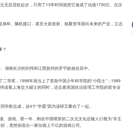
元无息贷款起步，只用了13年时间就把它做成了估值1750亿、仅次
投身AI、脑机接口，甚至火箭发射、核聚变等面向未来的产业，立志
事？
宇、湖南长沙的刘伟和江西抚州的罗宇皓就在其中。
二等奖，1998年就当上了首批中国少年科学院的“小院士”；1989
刘伟读着上海交大硕士的同时，还念着美国佐治亚理工学院的双专业
位同学靳志成，这4个“学霸”因为读研又聚在了一起。
漫、游戏。那一年，刚在中国萌芽的二次元文化还被人们视为“非主
爱好，竟然创造出一家估值上千亿的游戏公司。