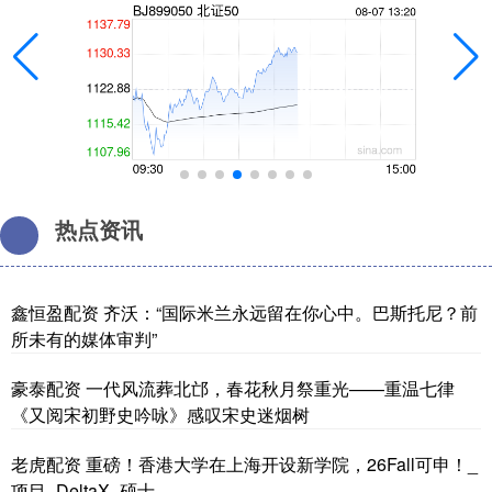
热点资讯
鑫恒盈配资 齐沃：“国际米兰永远留在你心中。巴斯托尼？前
所未有的媒体审判”
豪泰配资 一代风流葬北邙，春花秋月祭重光——重温七律
《又阅宋初野史吟咏》感叹宋史迷烟树
老虎配资 重磅！香港大学在上海开设新学院，26Fall可申！_
项目_DeltaX_硕士