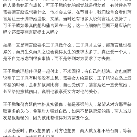
的人带着她正向成长，可王子腾给她的感觉就是很幼稚，有时候甚至
需要蒲言延说想要什么，他才会去做。在节目中，我们经常会看到蒲
言延让王子腾帮她盛饭、夹菜。当时还有很多人说蒲言延太强势了，
可王子腾如果真的想和蒲言延在一起，这一点细微的照顾不是应该的
吗？还需要蒲言延提出来吗？
如果一直是蒲言延要求王子腾做什么，王子腾才去做，那蒲言延也很
累的，而男生久而久之也会觉得女生的要求太多了。真正爱一个人，
是不自觉考虑到很多事情，而不是等到对方要求了才去做。
王子腾的理想伴侣是一起付出，不求回报，有自己的想法。这也侧面
说明了王子腾有时候没有主见，需要女方给建议，王子腾说在岛上最
幸福的时候，是参加拔河比赛，自己受伤了，蒲言延还一直安慰她，
甚至给她擦拭伤口。说明他很享受女方对他的关心。
王子腾和蒲言延的性格其实很像，都是慕强的人，希望从对方那里获
取更多的关心，希望对方强过自己，如果不是谈恋爱的话，两人当朋
友是很顺畅的，因为彼此都懂得对方需要什么。
可谈恋爱时，自己想要的，对方也想要，两人就互相不给台阶，等着