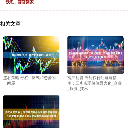
残忍，辞官回家
相关文章
盛谷策略 专栏 | 赌气和恋爱的
富兴配资 专利权转让避坑指
一间屋
南：三步实现价值最大化_企业
_服务_技术