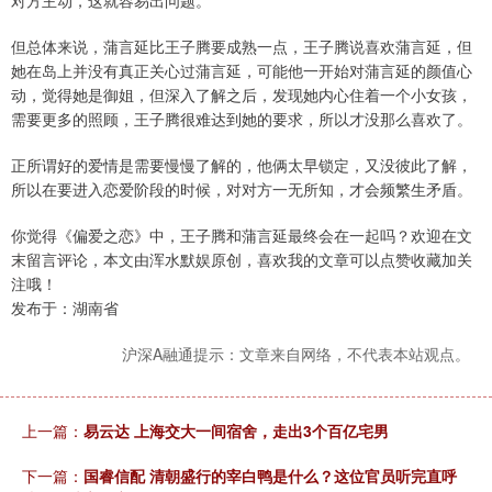
对方主动，这就容易出问题。
但总体来说，蒲言延比王子腾要成熟一点，王子腾说喜欢蒲言延，但
她在岛上并没有真正关心过蒲言延，可能他一开始对蒲言延的颜值心
动，觉得她是御姐，但深入了解之后，发现她内心住着一个小女孩，
需要更多的照顾，王子腾很难达到她的要求，所以才没那么喜欢了。
正所谓好的爱情是需要慢慢了解的，他俩太早锁定，又没彼此了解，
所以在要进入恋爱阶段的时候，对对方一无所知，才会频繁生矛盾。
你觉得《偏爱之恋》中，王子腾和蒲言延最终会在一起吗？欢迎在文
末留言评论，本文由浑水默娱原创，喜欢我的文章可以点赞收藏加关
注哦！
发布于：湖南省
沪深A融通提示：文章来自网络，不代表本站观点。
上一篇：
易云达 上海交大一间宿舍，走出3个百亿宅男
下一篇：
国睿信配 清朝盛行的宰白鸭是什么？这位官员听完直呼