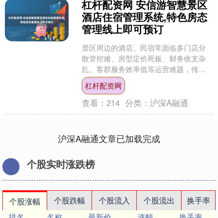
杠杆配资网 安信游智慧景区
酒店住宿管理系统,特色房态
管理线上即可预订
景区周边的酒店、民宿常面临多门店分
散管控难、房型定价死板、财务收支杂
乱、客群服务效率低等运营难题，传统
人工管理不仅耗力，还易出现数据错
杠杆配资网
漏。安信游智慧景区酒店民宿....
查看：
214
分类：
沪深A融通
沪深A融通文章已加载完成
个股实时涨跌榜
个股跌幅
个股流入
个股流出
换手率
个股涨幅
排名
名称
最新价
涨幅
换手率