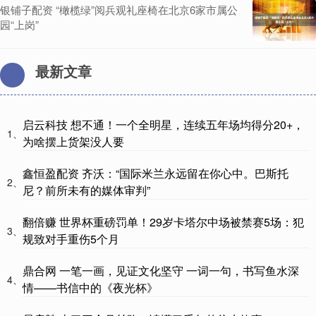
银铺子配资 “橄榄绿”阅兵观礼座椅在北京6家市属公
园“上岗”
最新文章
启云科技 想不通！一个全明星，连续五年场均得分20+，
1、
为啥摆上货架没人要
鑫恒盈配资 齐沃：“国际米兰永远留在你心中。巴斯托
2、
尼？前所未有的媒体审判”
翻倍赚 世界杯重磅罚单！29岁卡塔尔中场被禁赛5场：犯
3、
规致对手重伤5个月
鼎合网 一笔一画，见证文化坚守 一词一句，书写鱼水深
4、
情——书信中的《夜光杯》