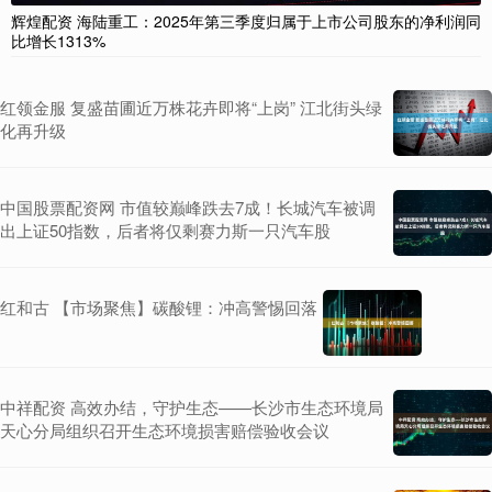
辉煌配资 海陆重工：2025年第三季度归属于上市公司股东的净利润同
比增长1313%
红领金服 复盛苗圃近万株花卉即将“上岗” 江北街头绿
化再升级
中国股票配资网 市值较巅峰跌去7成！长城汽车被调
出上证50指数，后者将仅剩赛力斯一只汽车股
红和古 【市场聚焦】碳酸锂：冲高警惕回落
中祥配资 高效办结，守护生态——长沙市生态环境局
天心分局组织召开生态环境损害赔偿验收会议